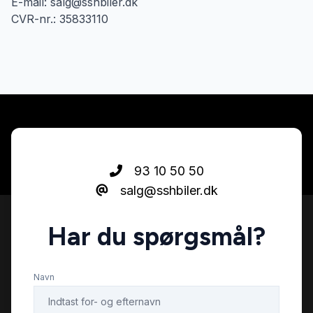
E-mail: salg@sshbiler.dk
CVR-nr.: 35833110
93 10 50 50
salg@sshbiler.dk
Har du spørgsmål?
Navn