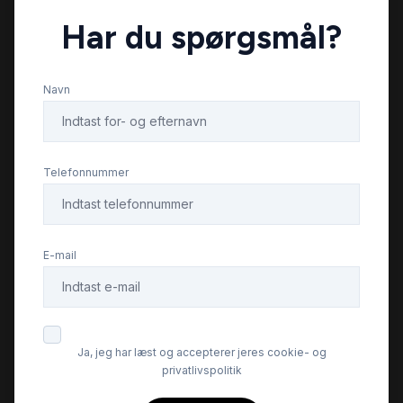
Har du spørgsmål?
fjernbetjent centrallås
Navn
fjernlysassistent
fuld LED forlygter
Telefonnummer
fuldautomatisk klimaanlæg
E-mail
højdejusterbart førersæde
håndfri til mobil
Ja, jeg har læst og accepterer jeres cookie- og
privatlivspolitik
keyless go