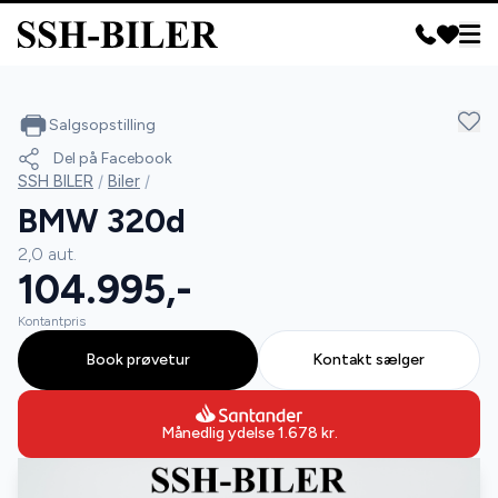
Salgsopstilling
Del på Facebook
SSH BILER
/
Biler
/
BMW 320d
2,0 aut.
104.995,-
Kontantpris
Book prøvetur
Kontakt sælger
Månedlig ydelse
1.678
kr.