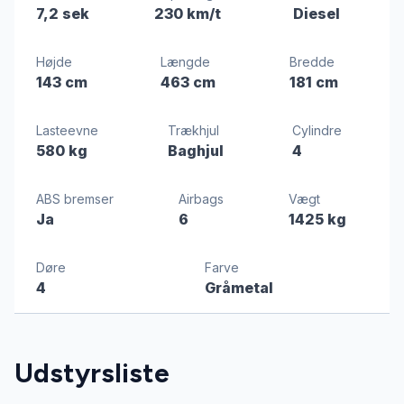
7,2 sek
230 km/t
Diesel
Højde
Længde
Bredde
143 cm
463 cm
181 cm
Lasteevne
Trækhjul
Cylindre
580 kg
Baghjul
4
ABS bremser
Airbags
Vægt
Ja
6
1425 kg
Døre
Farve
4
Gråmetal
Udstyrsliste