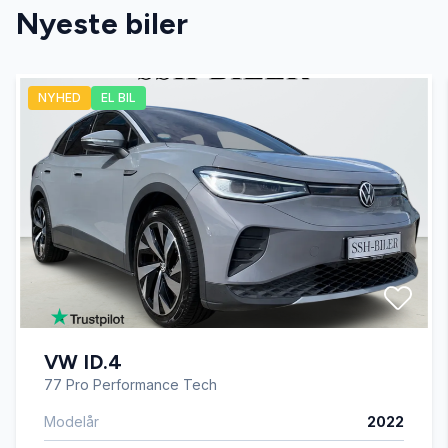
Nyeste biler
antispin
NYHED
EL BIL
automatgear
Automatisk lys
automatisk nedblændeligt bakspejl
Automatisk start/stop
VW ID.4
bagagerumsdækken
77 Pro Performance Tech
Modelår
2022
CD afspiller