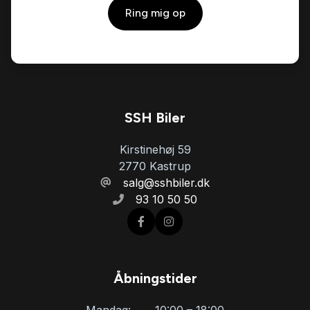
Ring mig op
kørecomputer
LED kørelys
læderindtræk
SSH Biler
Kirstinehøj 59
læderrat
2770 Kastrup
salg@sshbiler.dk
93 10 50 50
multifunktionsrat
musikstreaming via Bluetooth
Åbningstider
mørk loftbeklædning
Mandag:
10:00 – 18:00