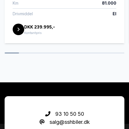
Km
81.000
CD/radio
Drivmiddel
El
DKK 239.995,-
centrallås
Kontantpris
dæktryksmåler
el-ruder
el-spejle
ESP
93 10 50 50
salg@sshbiler.dk
fartpilot