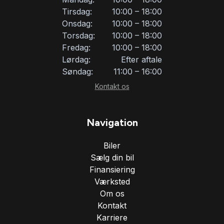
Tirsdag:
10:00 – 18:00
højdejusterbare forsæder
Onsdag:
10:00 – 18:00
Torsdag:
10:00 – 18:00
Fredag:
10:00 – 18:00
højdejusterbart førersæde
Lørdag:
Efter aftale
Søndag:
11:00 – 16:00
håndfri til mobil
Kontakt os
ISOFIX
Navigation
Biler
keyless go
Sælg din bil
Finansiering
kunstlæder
Værksted
Om os
Kontakt
kørecomputer
Karriere