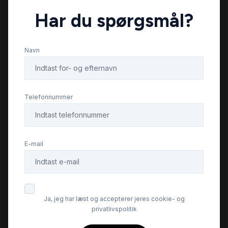
Har du spørgsmål?
CD/radio
Navn
centrallås
DAB+ radio
Telefonnummer
dellæder
E-mail
digitalt cockpit
dæktryksmåler
Ja, jeg har læst og accepterer jeres cookie- og
privatlivspolitik
el-betjent bagklap