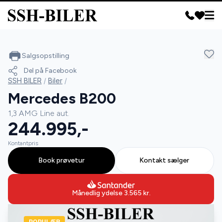
Salgsopstilling
Del på Facebook
SSH BILER
/
Biler
/
Mercedes B200
1,3 AMG Line aut.
244.995,-
Kontantpris
Book prøvetur
Kontakt sælger
Månedlig ydelse
3.565
kr.
POPULÆR