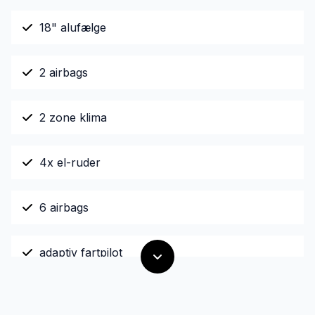
18" alufælge
2 airbags
2 zone klima
4x el-ruder
6 airbags
adaptiv fartpilot
aftageligt anhængertræk