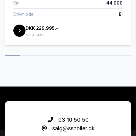
Km
44.000
automatgear
Drivmiddel
El
DKK 229.995,-
Automatisk lys
Kontantpris
automatisk nedblændeligt bakspejl
Automatisk start/stop
bagagerumsdækken
bakkamera
93 10 50 50
salg@sshbiler.dk
CD afspiller