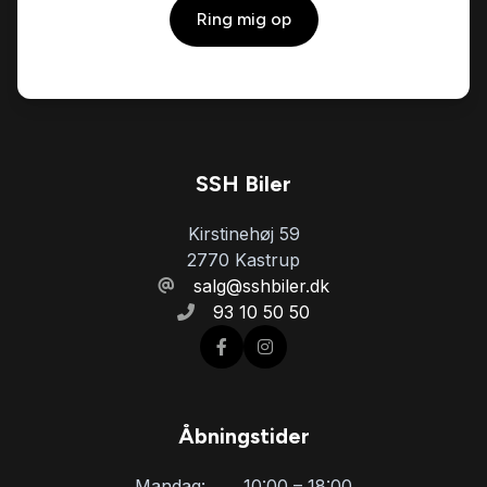
Ring mig op
el-ruder
el-spejle
ESP
SSH Biler
Kirstinehøj 59
fartpilot
2770 Kastrup
salg@sshbiler.dk
93 10 50 50
fjernbetjent centrallås
fuld LED forlygter
Åbningstider
fuldautomatisk klimaanlæg
Mandag:
10:00 – 18:00