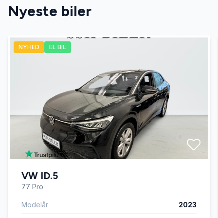
Nyeste biler
airbags
NYHED
EL BIL
aircondition
alcantara
alufælge
anhængertræk
VW ID.5
antispin
77 Pro
Modelår
2023
Apple CarPlay