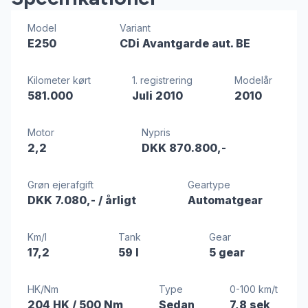
Model
Variant
E250
CDi Avantgarde aut. BE
Kilometer kørt
1. registrering
Modelår
581.000
Juli 2010
2010
Motor
Nypris
2,2
DKK 870.800,-
Grøn ejerafgift
Geartype
DKK 7.080,-
/ årligt
Automatgear
Km/l
Tank
Gear
17,2
59 l
5 gear
HK/Nm
Type
0-100 km/t
204 HK
/ 500 Nm
Sedan
7,8 sek