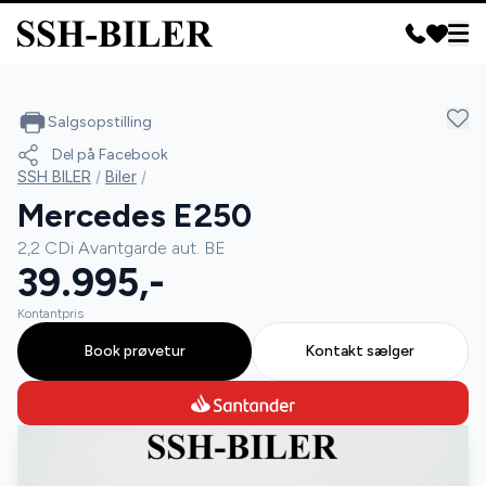
Salgsopstilling
Del på Facebook
SSH BILER
/
Biler
/
Mercedes E250
2,2 CDi Avantgarde aut. BE
39.995,-
Kontantpris
Book prøvetur
Kontakt sælger