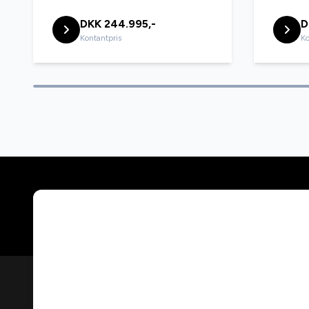
fjernbetjent centrallås
fjernlys
DKK 244.995,-
D
Kontantpris
Ko
fuldautomatisk klimaanlæg
glastag
håndfri til mobil
integrer
keyless go
køreco
læderrat
multifun
mørktonede ruder bag
navigati
parkeringssensor (for)
ratgears