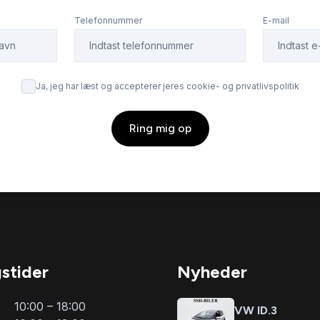
enkendelse
soltag
Telefonnummer
E-mail
rme
træthedsregistrering
Ja, jeg har læst og accepterer jeres cookie- og privatlivspolitik
g temperaturmåler
Ring mig op
stider
Nyheder
10:00 – 18:00
VW ID.3