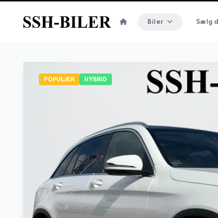
Biler
Sælg d
POPULÆR
HYBRID