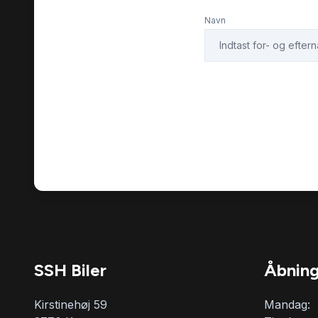
semi-automatisk
skilteg
parkeringssystem
Navn
stemmebetjening
sædeva
Type 2 ladekabel
udvendi
SSH Biler
Åbning
Kirstinehøj 59
Mandag: