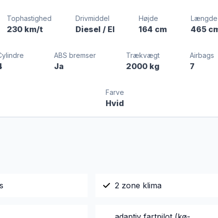
Tophastighed
Drivmiddel
Højde
Længde
230 km/t
Diesel / El
164 cm
465 c
Cylindre
ABS bremser
Trækvægt
Airbags
4
Ja
2000 kg
7
Farve
Hvid
s
2 zone klima
adaptiv fartpilot (kø-