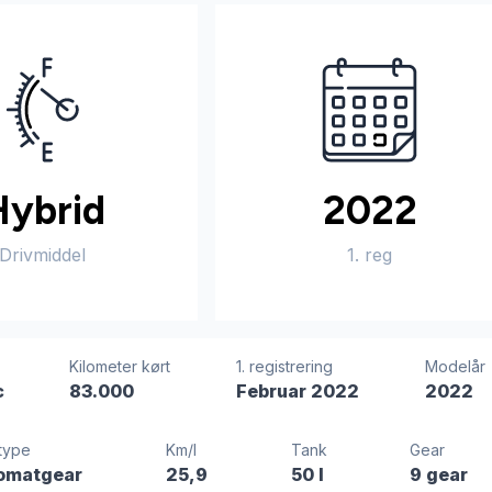
Hybrid
2022
Drivmiddel
1. reg
Kilometer kørt
1. registrering
Modelår
c
83.000
Februar 2022
2022
type
Km/l
Tank
Gear
omatgear
25,9
50 l
9 gear