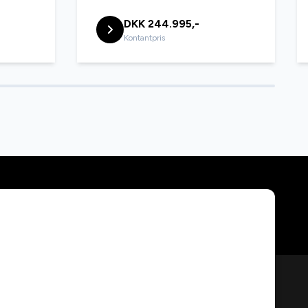
DKK 244.995,-
Kontantpris
th