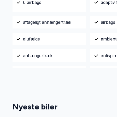
6 airbags
adaptiv 
aftageligt anhængertræk
airbags
alufælge
ambient
anhængertræk
antispin
autohold
automat
automatisk nedblændeligt
automat
bakspejl
Nyeste biler
automatisk parkeringssystem
Automati