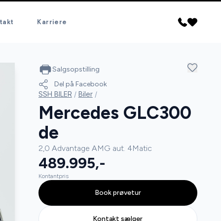
takt
Karriere
Salgsopstilling
Del på Facebook
SSH BILER
/
Biler
/
Mercedes GLC300
de
2,0 Advantage AMG aut. 4Matic
489.995,-
Kontantpris
Book prøvetur
Kontakt sælger