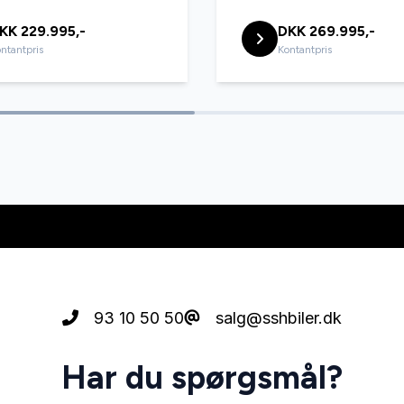
assistent
fuld LED forlygter
KK 229.995,-
DKK 269.995,-
ntantpris
Kontantpris
højdejusterbare forsæder
et ladekabel
ISOFIX
mputer
lygtevasker
ktionsrat
musikstreaming via Bluetoo
on
parkeringssensor (bag)
93 10 50 50
salg@sshbiler.dk
kifte
Regnsensor
Har du spørgsmål?