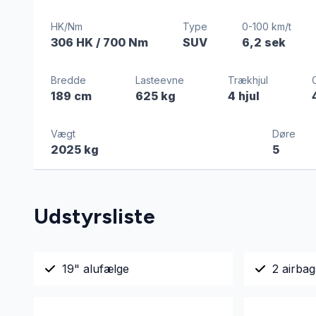
HK/Nm
Type
0-100 km/t
306 HK
/ 700 Nm
SUV
6,2 sek
Bredde
Lasteevne
Trækhjul
189 cm
625 kg
4 hjul
Vægt
Døre
2025 kg
5
Udstyrsliste
19" alufælge
2 airbag