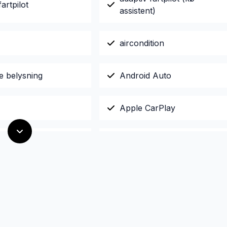
fartpilot
assistent)
aircondition
e belysning
Android Auto
Apple CarPlay
gear
Automatisk lys
isk nødassistent
automatisk nødbremse
sk start/stop
bagagerumsdækken