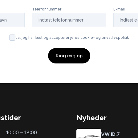
ede ruder bag
navigation
Telefonnummer
E-mail
ngssensor (for)
ratgearskifte
Ja, jeg har læst og accepterer jeres cookie- og privatlivspolitik
enkendelse
soltag
Ring mig op
rt anhængertræk
svingbart anhængertræk
k)
(manuel)
registrering
Type 2 ladekabel
g temperaturmåler
vognbaneassistent
stider
Nyheder
10:00 – 18:00
VW ID.7