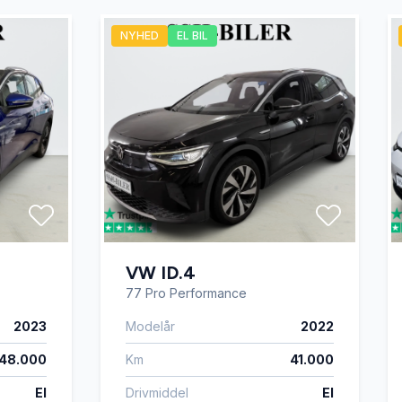
NYHED
EL BIL
d
VW ID.4
77 Pro Performance
2023
Modelår
2022
48.000
Km
41.000
El
Drivmiddel
El