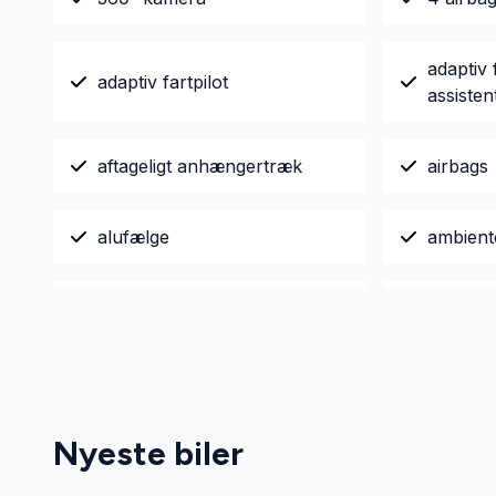
adaptiv 
adaptiv fartpilot
assisten
aftageligt anhængertræk
airbags
alufælge
ambient
anhængertræk
antispin
automatgear
Automat
Nyeste biler
automatisk nødassistent
automat