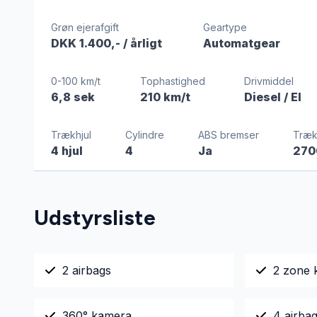
Grøn ejerafgift
Geartype
DKK 1.400,-
/ årligt
Automatgear
0-100 km/t
Tophastighed
Drivmiddel
6,8 sek
210 km/t
Diesel / El
Trækhjul
Cylindre
ABS bremser
Træ
4 hjul
4
Ja
270
Udstyrsliste
2 airbags
2 zone 
360° kamera
4 airba