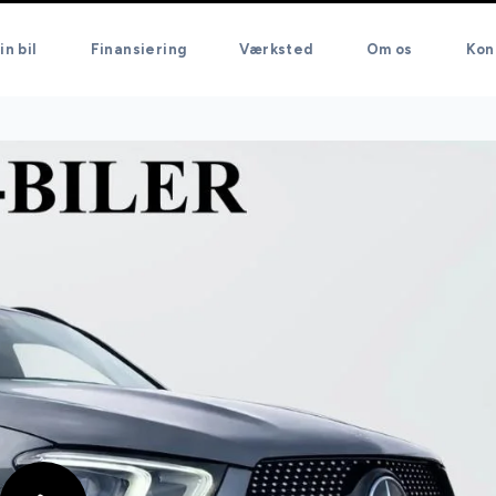
in bil
Finansiering
Værksted
Om os
Kon