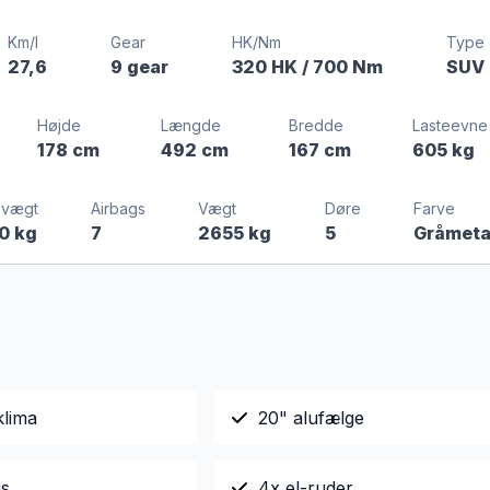
Km/l
Gear
HK/Nm
Type
27,6
9 gear
320 HK
/ 700 Nm
SUV
Højde
Længde
Bredde
Lasteevne
178 cm
492 cm
167 cm
605 kg
kvægt
Airbags
Vægt
Døre
Farve
0 kg
7
2655 kg
5
Gråmeta
klima
20" alufælge
gs
4x el-ruder