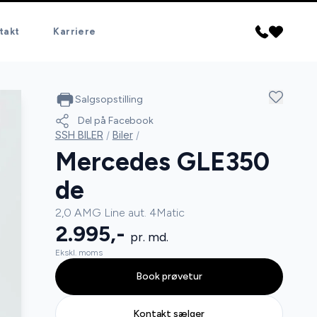
takt
Karriere
Salgsopstilling
Del på Facebook
SSH BILER
/
Biler
/
Mercedes GLE350
de
2,0 AMG Line aut. 4Matic
2.995,-
pr. md.
Ekskl. moms
Book prøvetur
Kontakt sælger