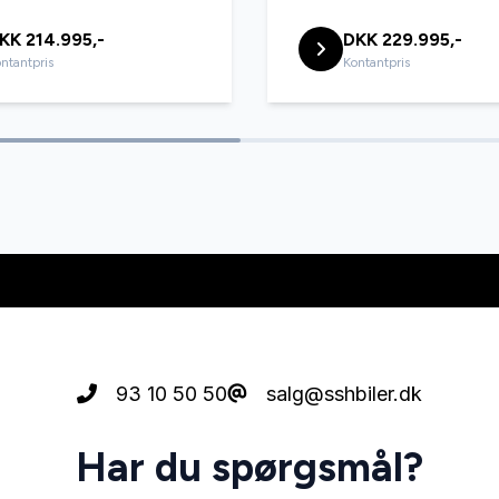
fjernbetjent centrallås
KK 214.995,-
DKK 229.995,-
ntantpris
Kontantpris
 forlygter
fuldautomatisk klimaanlæg
sterbare forsæder
højdejusterbart førersæde
et ladekabel
ISOFIX
mputer
LED baglygter
dtræk
læderrat
93 10 50 50
salg@sshbiler.dk
ktionsrat
musikstreaming via Bluetoo
Har du spørgsmål?