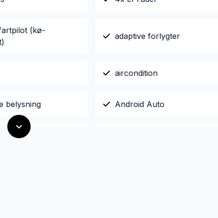
fartpilot (kø-
adaptive forlygter
t)
aircondition
e belysning
Android Auto
Apple CarPlay
automatisk nedblændeligt
isk lys
bakspejl
isk nødbremse
Automatisk start/stop