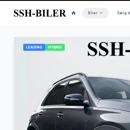
Biler
Sælg d
LEASING
HYBRID