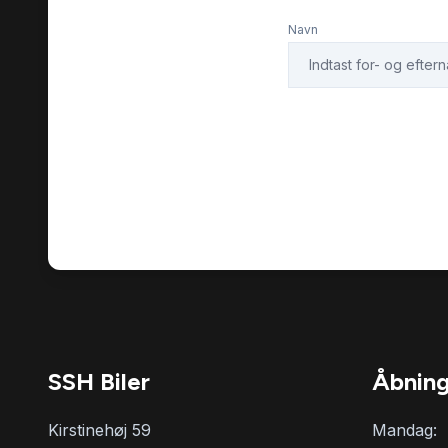
mørk loftbeklædning
mørkton
Navn
parkeringssensor (bag)
parkeri
Regnsensor
skilteg
svingba
stemmebetjening
(elektris
sædevarme
trætheds
tågelygter
udvendi
SSH Biler
Åbning
Kirstinehøj 59
Mandag: