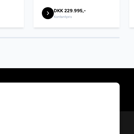
DKK 229.995,-
Kontantpris
th