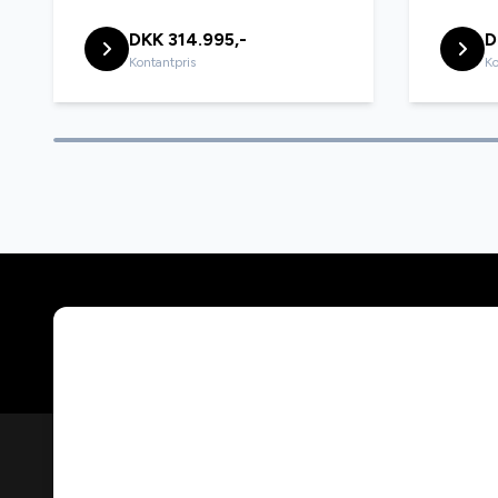
ESP
fartpilot
DKK 314.995,-
D
Kontantpris
Ko
fjernlysassistent
fuld LED
glastag
højdeju
håndfri til mobil
integrer
keyless go
køreco
LED kørelys
læderin
lændestøtte (justerbar)
multifun