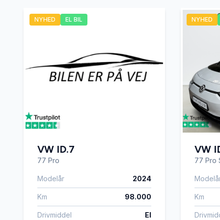
NYHED
EL BIL
NYHED
bagagerumsdækken
bakkam
CD/radio
centrall
digitalt cockpit
dæktryk
el-indstillelige forsæder
el-indst
VW ID.7
VW I
el-klapbare sidespejle
el-komf
77 Pro
77 Pro 
Modelår
2024
Modelå
el-soltag
el-spejl
Km
98.000
Km
Drivmiddel
El
Drivmid