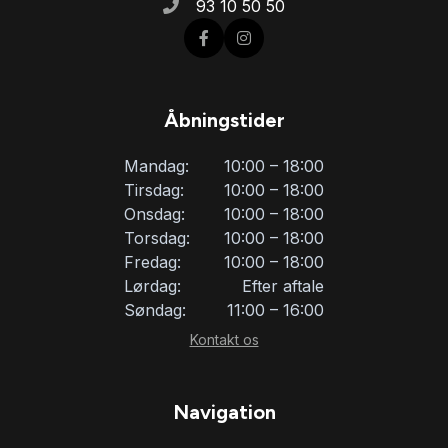
93 10 50 50
fjernlysassistent
fuld LED forlygter
Åbningstider
fuldautomatisk klimaanlæg
Mandag:
10:00 – 18:00
Tirsdag:
10:00 – 18:00
højdejusterbare forsæder
Onsdag:
10:00 – 18:00
Torsdag:
10:00 – 18:00
Fredag:
10:00 – 18:00
højdejusterbart førersæde
Lørdag:
Efter aftale
Søndag:
11:00 – 16:00
håndfri til mobil
Kontakt os
ISOFIX
Navigation