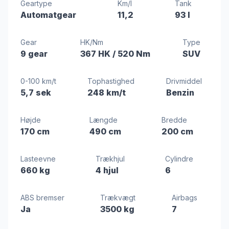
Geartype
Km/l
Tank
Automatgear
11,2
93 l
Gear
HK/Nm
Type
9 gear
367 HK
/ 520 Nm
SUV
0-100 km/t
Tophastighed
Drivmiddel
5,7 sek
248 km/t
Benzin
Højde
Længde
Bredde
170 cm
490 cm
200 cm
Lasteevne
Trækhjul
Cylindre
660 kg
4 hjul
6
ABS bremser
Trækvægt
Airbags
Ja
3500 kg
7