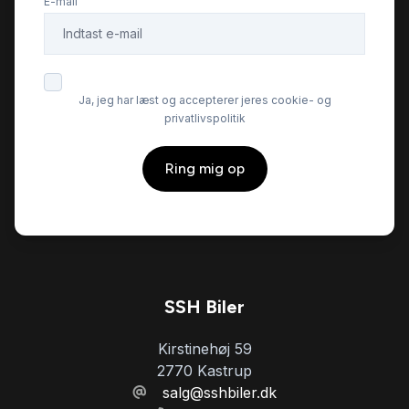
E-mail
el-indstilleligt førersæde
el-ruder
Ja, jeg har læst og accepterer jeres cookie- og
privatlivspolitik
el-spejle
Ring mig op
elektrisk parkeringsbremse
ESP
fartpilot
SSH Biler
Kirstinehøj 59
fjernbetjent centrallås
2770 Kastrup
salg@sshbiler.dk