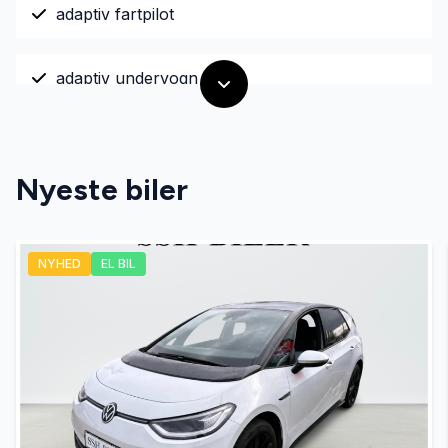
adaptiv fartpilot
adaptiv undervogn
aftageligt anhængertræk
Nyeste biler
airbags
NYHED
EL BIL
aircondition
alufælge
anhængertræk