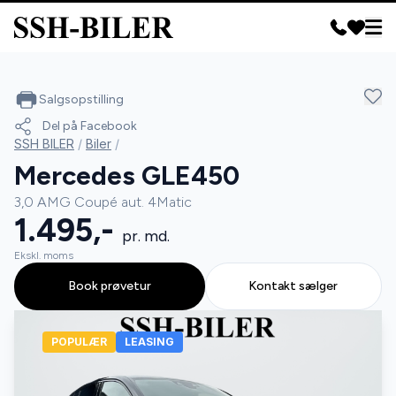
Salgsopstilling
Del på Facebook
SSH BILER
/
Biler
/
Mercedes GLE450
3,0 AMG Coupé aut. 4Matic
1.495,-
pr. md.
Ekskl. moms
Book prøvetur
Kontakt sælger
POPULÆR
LEASING