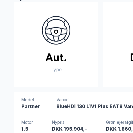
Aut.
Type
Model
Variant
Partner
BlueHDi 130 L1V1 Plus EAT8 Van
Motor
Nypris
Grøn ejerafgif
1,5
DKK 195.904,-
DKK 1.860