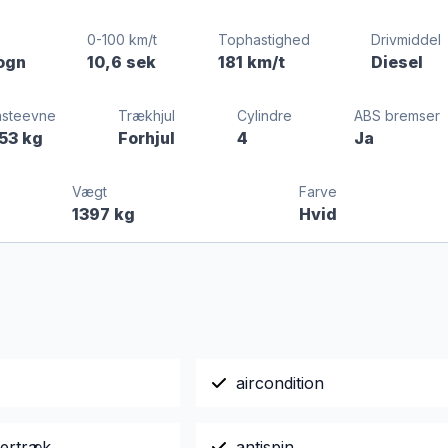
0-100 km/t
Tophastighed
Drivmiddel
ogn
10,6 sek
181 km/t
Diesel
asteevne
Trækhjul
Cylindre
ABS bremser
53 kg
Forhjul
4
Ja
Vægt
Farve
1397 kg
Hvid
aircondition
ertræk
antispin