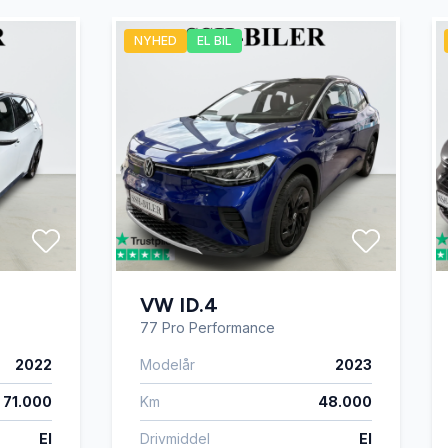
NYHED
EL BIL
VW ID.4
77 Pro Performance
2022
Modelår
2023
71.000
Km
48.000
El
Drivmiddel
El