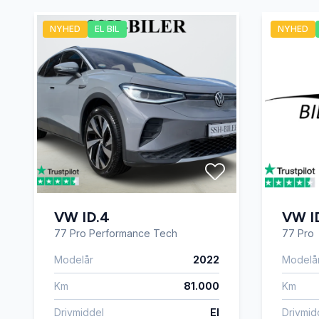
NYHED
EL BIL
NYHED
sædevarme
udvendi
VW ID.4
VW I
77 Pro Performance Tech
77 Pro
Modelår
2022
Modelå
Km
81.000
Km
Drivmiddel
El
Drivmid