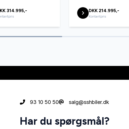
KK 314.995,-
DKK 214.995,-
ntantpris
Kontantpris
93 10 50 50
salg@sshbiler.dk
Har du spørgsmål?