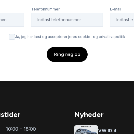
Telefonnummer
E-mail
Ja, jeg har læst og accepterer jeres cookie- og privatlivspolitik
Ring mig op
stider
Nyheder
10:00 – 18:00
VW ID.4