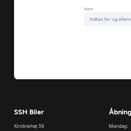
Navn
SSH Biler
Åbning
Kirstinehøj 59
Mandag: