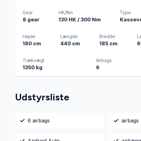
Gear
HK/Nm
Type
8 gear
130 HK
/ 300 Nm
Kassev
Højde
Længde
Bredde
L
180 cm
440 cm
185 cm
6
Trækvægt
Airbags
1350 kg
6
Udstyrsliste
6 airbags
airbags
Android Auto
anhæng