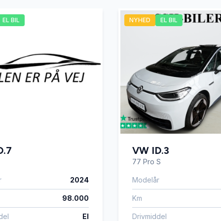
EL BIL
NYHED
EL BIL
g temperaturmåler
D.7
VW ID.3
77 Pro S
r
2024
Modelår
98.000
Km
del
El
Drivmiddel