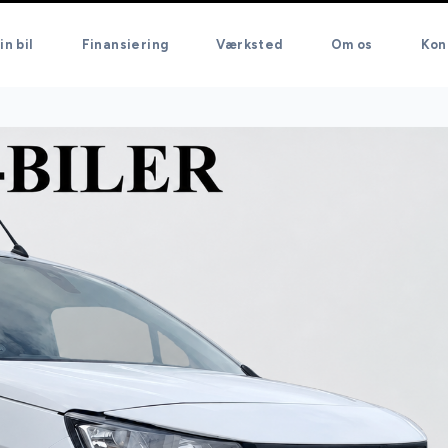
in bil
Finansiering
Værksted
Om os
Kon