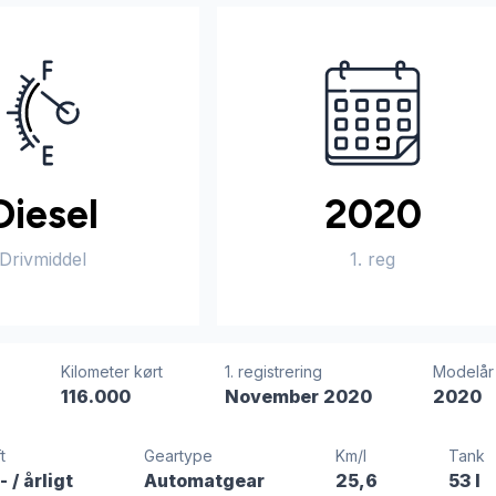
Diesel
2020
Drivmiddel
1. reg
Kilometer kørt
1. registrering
Modelår
116.000
November 2020
2020
t
Geartype
Km/l
Tank
,-
/ årligt
Automatgear
25,6
53 l