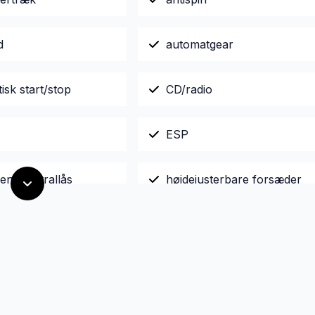
d
automatgear
sk start/stop
CD/radio
ESP
jent centrallås
højdejusterbare forsæder
il mobil
kørecomputer
ngssensor (bag)
ratgearskifte
etjening
stofindtræk