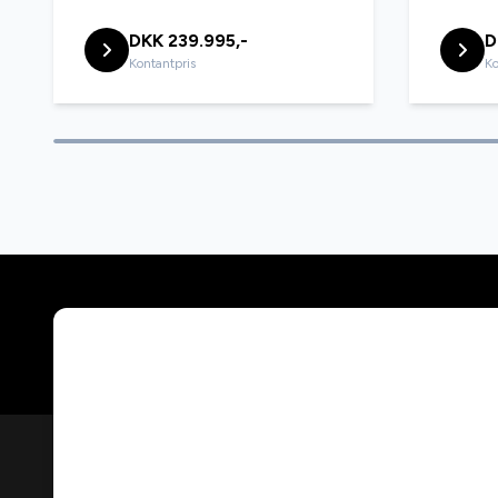
DKK 239.995,-
D
Kontantpris
Ko