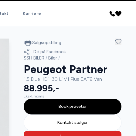
takt
Karriere
Salgsopstilling
Del på Facebook
SSH BILER
/
Biler
/
Peugeot Partner
1,5 BlueHDi 130 L1V1 Plus EAT8 Van
88.995,-
Ekskl. moms
Book prøvetur
Kontakt sælger