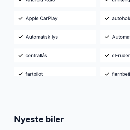
Apple CarPlay
autohol
Automatisk lys
Automati
centrallås
el-ruder
fartpilot
fjernbet
højdejusterbart førersæde
håndfri t
musikstreaming via Bluetooth
parkeri
Nyeste biler
skiltegenkendelse
stemmeb