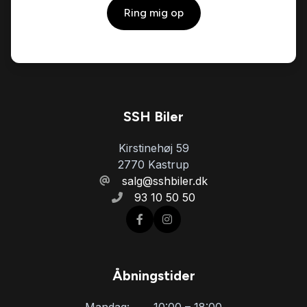
Ring mig op
SSH Biler
Kirstinehøj 59
2770 Kastrup
salg@sshbiler.dk
93 10 50 50
Åbningstider
Mandag:
10:00 – 18:00