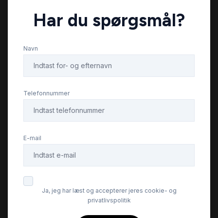
Har du spørgsmål?
LED kørelys
Navn
læderrat
multifunktionsrat
Telefonnummer
musikstreaming via Bluetooth
E-mail
stofindtræk
sædevarme
Ja, jeg har læst og accepterer jeres cookie- og
privatlivspolitik