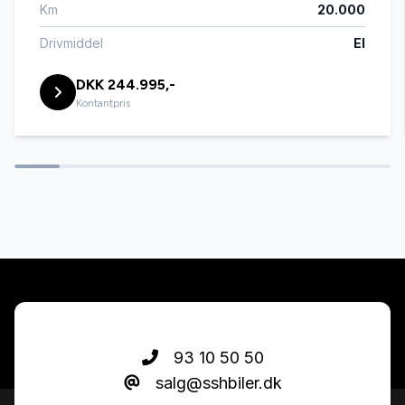
Km
20.000
fartpilot
Drivmiddel
El
DKK 244.995,-
fjernbetjent centrallås
Kontantpris
fuldautomatisk klimaanlæg
højdejusterbart førersæde
håndfri til mobil
ISOFIX
93 10 50 50
salg@sshbiler.dk
kørecomputer