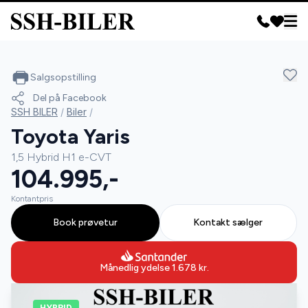
Salgsopstilling
Del på Facebook
SSH BILER
/
Biler
/
Toyota Yaris
1,5 Hybrid H1 e-CVT
104.995,-
Kontantpris
Book prøvetur
Kontakt sælger
Månedlig ydelse
1.678
kr.
HYBRID