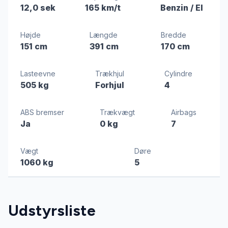
12,0 sek
165 km/t
Benzin / El
Højde
Længde
Bredde
151 cm
391 cm
170 cm
Lasteevne
Trækhjul
Cylindre
505 kg
Forhjul
4
ABS bremser
Trækvægt
Airbags
Ja
0 kg
7
Vægt
Døre
1060 kg
5
Udstyrsliste